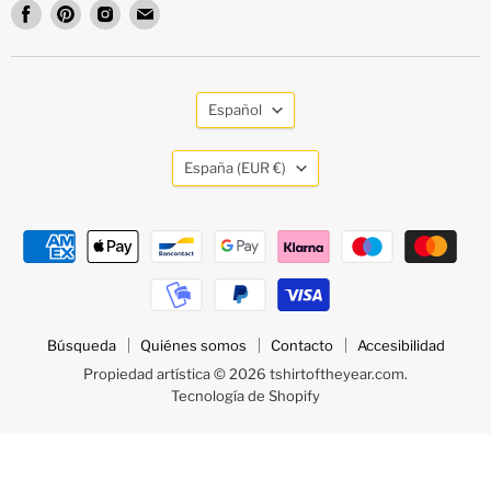
Encuéntrenos
Encuéntrenos
Encuéntrenos
Encuéntrenos
en
en
en
en
Facebook
Pinterest
Instagram
Email
Idioma
Español
País
España
(EUR €)
Búsqueda
Quiénes somos
Contacto
Accesibilidad
Propiedad artística © 2026 tshirtoftheyear.com.
Tecnología de Shopify