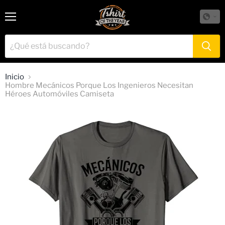
Menú
Inicio
Hombre Mecánicos Porque Los Ingenieros Necesitan
Héroes Automóviles Camiseta